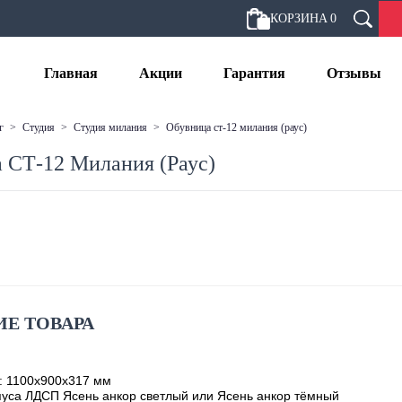
КОРЗИНА
0
Главная
Акции
Гарантия
Отзывы
г
>
студия
>
студия милания
>
обувница ст-12 милания (раус)
 СТ-12 Милания (Раус)
Е ТОВАРА
: 1100х900х317 мм
уса ЛДСП Ясень анкор светлый или Ясень анкор тёмный