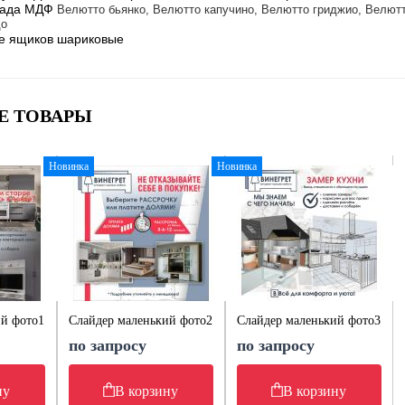
сада МДФ
Велютто бьянко, Велютто капучино, Велютто гриджио, Велют
до
е ящиков шариковые
Е ТОВАРЫ
Новинка
Новинка
ий фото1
Слайдер маленький фото2
Слайдер маленький фото3
по запросу
по запросу
ну
В корзину
В корзину