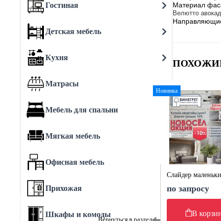
Гостиная
Материал фа
Велютто авока
Направляющи
Детская мебель
Кухня
ПОХОЖИ
Матрасы
Новинка
Мебель для спальни
Мягкая мебель
Офисная мебель
Слайдер маленьк
по запросу
Прихожая
В корзи
Шкафы и комоды
Вернуться в раздел