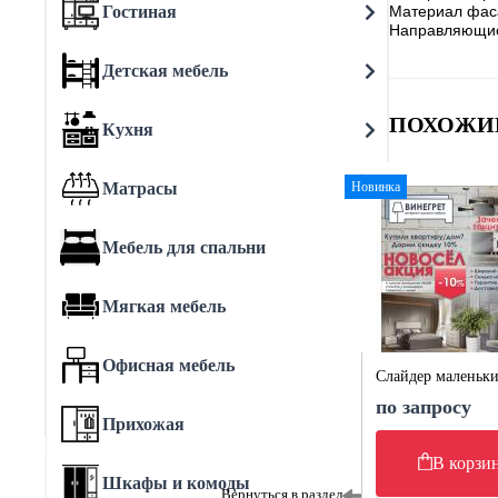
Гостиная
Материал фаса
Направляющи
Детская мебель
ПОХОЖИ
Кухня
Матрасы
Новинка
Мебель для спальни
Мягкая мебель
Офисная мебель
Слайдер маленьк
по запросу
Прихожая
В корзи
Шкафы и комоды
Вернуться в раздел