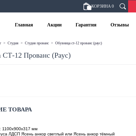
КОРЗИНА
0
Главная
Акции
Гарантия
Отзывы
г
>
студия
>
студия прованс
>
обувница ст-12 прованс (раус)
 СТ-12 Прованс (Раус)
Е ТОВАРА
: 1100х900х317 мм
уса ЛДСП Ясень анкор светлый или Ясень анкор тёмный