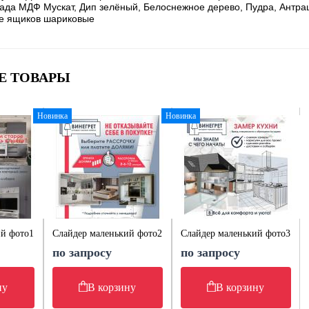
да МДФ Мускат, Дип зелёный, Белоснежное дерево, Пудра, Антр
е ящиков шариковые
Е ТОВАРЫ
Новинка
Новинка
ий фото1
Слайдер маленький фото2
Слайдер маленький фото3
по запросу
по запросу
ну
В корзину
В корзину