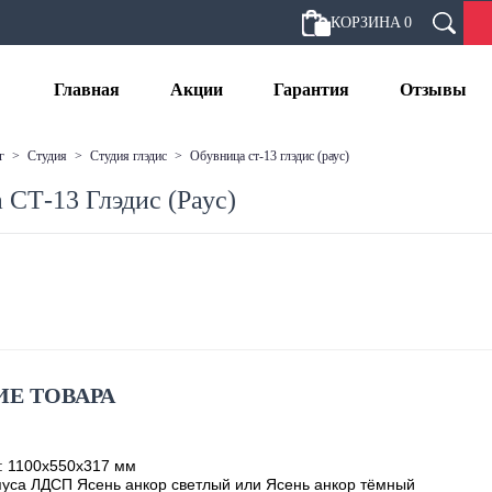
КОРЗИНА
0
Главная
Акции
Гарантия
Отзывы
г
>
студия
>
студия глэдис
>
обувница ст-13 глэдис (раус)
 СТ-13 Глэдис (Раус)
Е ТОВАРА
: 1100х550х317 мм
уса ЛДСП Ясень анкор светлый или Ясень анкор тёмный