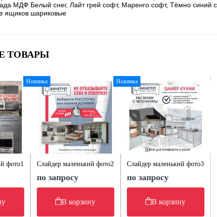
да МДФ Белый снег, Лайт грей софт, Маренго софт, Тёмно синий 
е ящиков шариковые
Е ТОВАРЫ
Новинка
Новинка
ий фото1
Слайдер маленький фото2
Слайдер маленький фото3
по запросу
по запросу
ну
В корзину
В корзину