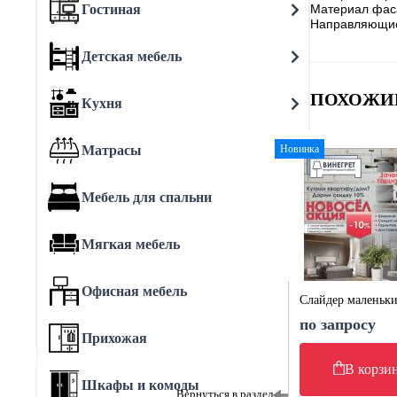
Гостиная
Материал фаса
Направляющи
Детская мебель
ПОХОЖИ
Кухня
Матрасы
Новинка
Мебель для спальни
Мягкая мебель
Офисная мебель
Слайдер маленьк
по запросу
Прихожая
В корзи
Шкафы и комоды
Вернуться в раздел