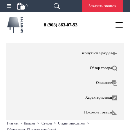
0
Заказать звонок
8 (903) 863-07-53
Вернуться в раздел
Обзор товара
Описание
Характеристики
Похожие товары
главная
•
каталог
>
студия
>
студия инесса new
>
обувница ст-13 инесса new (раус)