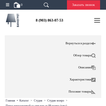
0
Заказать звонок
8 (903) 863-07-53
Вернуться в раздел
Обзор товара
Описание
Характеристики
Похожие товары
главная
•
каталог
>
студия
>
студия монро
>
пенал многоцелевой со стеклом ст-09 монро (раус)