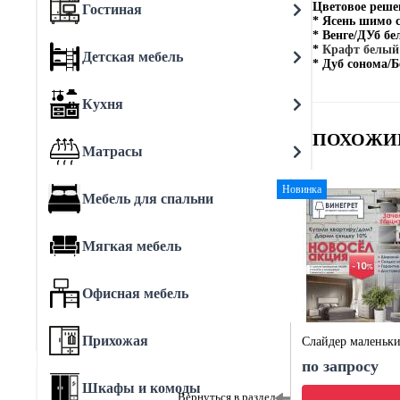
Цветовое реше
Гостиная
* Ясень шимо
* Венге/ДУб бе
*
Крафт белый 
Детская мебель
* Дуб сонома/Б
Кухня
ПОХОЖИ
Матрасы
Новинка
Мебель для спальни
Мягкая мебель
Офисная мебель
Прихожая
Слайдер маленьк
по запросу
Шкафы и комоды
Вернуться в раздел