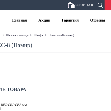
КОРЗИНА
0
Главная
Акции
Гарантия
Отзывы
г
>
шкафы и комоды
>
шкафы
>
пенал пкс-8 (памир)
С-8 (Памир)
Е ТОВАРА
 1852х360х388 мм
П