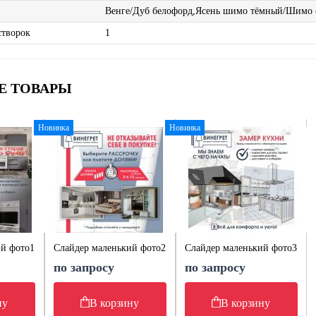
Венге/Дуб белофорд,Ясень шимо тёмный/Шимо 
створок
1
Е ТОВАРЫ
Новинка
Новинка
ий фото1
Слайдер маленький фото2
Слайдер маленький фото3
по запросу
по запросу
ну
В корзину
В корзину