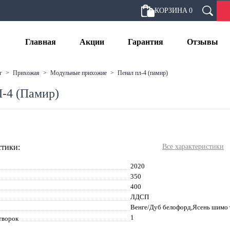
КОРЗИНА
0
Главная
Акции
Гарантия
Отзывы
г
>
прихожая
>
модульные прихожие
>
пенал пл-4 (памир)
-4 (Памир)
тики:
Все характеристики
2020
350
400
ЛДСП
Венге/Дуб белофорд,Ясень шимо
1
творок