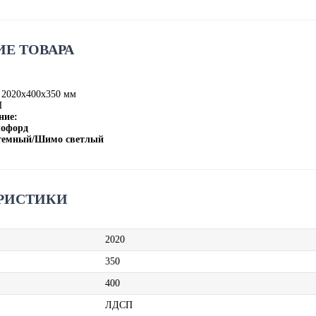
Е ТОВАРА
 2020х400х350 мм
П
ние:
лофорд
 темный/Шимо светлый
РИСТИКИ
2020
350
400
ЛДСП