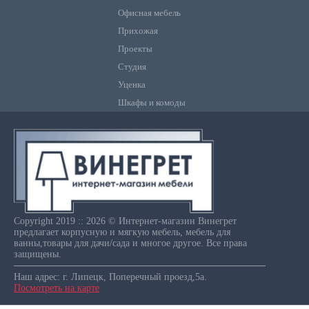
Офисная мебель
Прихожая
Проекты
Студия
Уценка
Шкафы и комоды
Copyright 2019 :: 2026 © Интернет-магазин Винегрет
предлагает корпусную и мягкую мебель, мебель для
ванны,товары для дачи/сада и многое другое. Все права
защищены.
Наш адрес: г. Липецк, Поперечный проезд,5а.
Посмотреть на карте