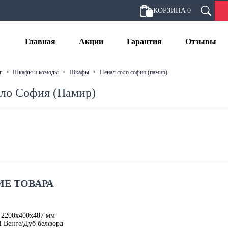
КОРЗИНА
0
Главная
Акции
Гарантия
Отзывы
г
>
шкафы и комоды
>
шкафы
>
пенал соло софия (памир)
ло София (Памир)
Е ТОВАРА
 2200х400х487 мм
 Венге/Дуб белфорд