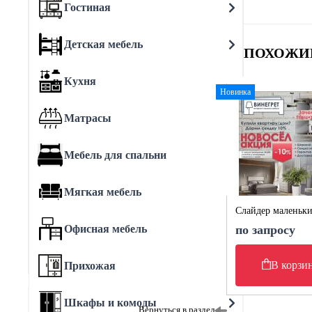
Гостиная
Детская мебель
ПОХОЖИ
Кухня
Новинка
Матрасы
Мебель для спальни
Мягкая мебель
Слайдер маленьк
Офисная мебель
по запросу
В корзи
Прихожая
Шкафы и комоды
Вернуться в раздел