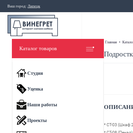
Ваш город:
Липецк
главная
•
катало
Каталог товаров
Подростк
Студия
Уценка
Наши работы
ОПИСАНИ
Проекты
* СТ-03 (Шкаф 
* СТ-08 (Пенал