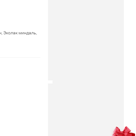
н,
Эколак миндаль,