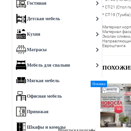
Гостиная
* СТ-21 (Стол 
* СТ-19 (Тумба)
Детская мебель
Материал корп
Материал фаса
Кухня
Эколак сливки,
Направляющи
Евроштанга
Матрасы
Мебель для спальни
ПОХОЖИ
Мягкая мебель
Новинка
Офисная мебель
Прихожая
Шкафы и комоды
Вернуться в раздел