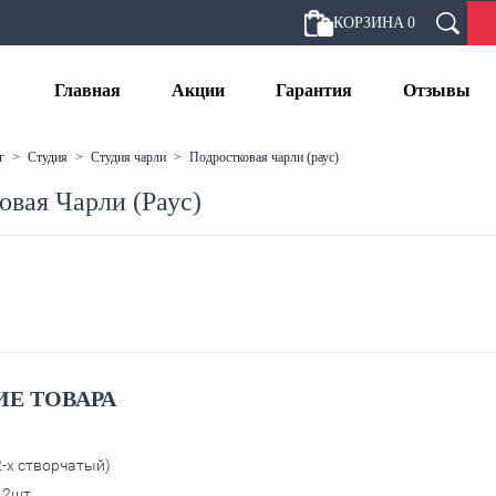
КОРЗИНА
0
Главная
Акции
Гарантия
Отзывы
г
>
студия
>
студия чарли
>
подростковая чарли (раус)
овая Чарли (Раус)
Е ТОВАРА
2-х створчатый)
) 2шт