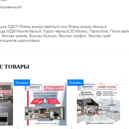
письменный)
уса ЛДСП Ясень анкор светлый или Ясень анкор тёмный
да МДФ Монте белый, Торос чёрный,3D Мокко, Палм блю, Палм вай
 Эколак крема, Эколак бьянко, Эколак графит, Эколак грей
е ящиков шариковые
Е ТОВАРЫ
Новинка
Новинка