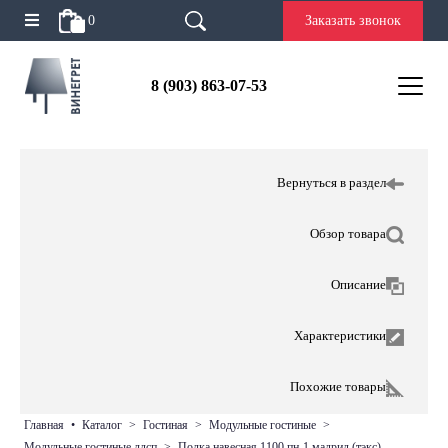
0
Заказать звонок
8 (903) 863-07-53
Вернуться в раздел
Обзор товара
Описание
Характеристики
Похожие товары
главная
•
каталог
>
гостиная
>
модульные гостиные
>
модульные гостиные лдсп
>
полка навесная 1100 пн-1 мадрид (тэкс)