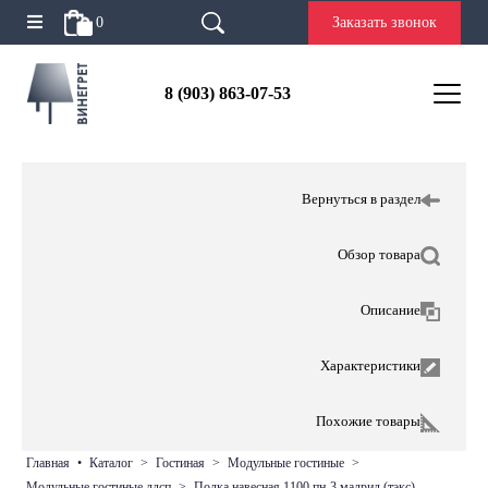
0
Заказать звонок
8 (903) 863-07-53
Вернуться в раздел
Обзор товара
Описание
Характеристики
Похожие товары
главная
•
каталог
>
гостиная
>
модульные гостиные
>
модульные гостиные лдсп
>
полка навесная 1100 пн-3 мадрид (тэкс)