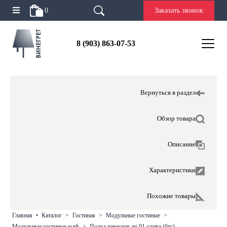
0
Заказать звонок
8 (903) 863-07-53
Вернуться в раздел
Обзор товара
Описание
Характеристики
Похожие товары
главная
•
каталог
>
гостиная
>
модульные гостиные
>
модульные гостиные мдф
>
полка навесная ан-01 олива (бтс)