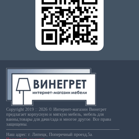
Copyright 2019 :: 2026 © Интернет-магазин Винегрет
предлагает корпусную и мягкую мебель, мебель для
ванны,товары для дачи/сада и многое другое. Все права
защищены.
Наш адрес: г. Липецк, Поперечный проезд,5а.