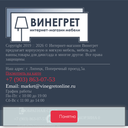
Copyright 2019 :: 2026 © Интернет-магазин Винегрет
предлагает корпусную и мягкую мебель, мебель для
ванны,товары для дачи/сада и многое другое. Все права
защищены.
Наш адрес: г. Липецк, Поперечный проезд,5а.
Посмотреть на карте
+7 (903) 863-07-53
Email: market@vinegretonline.ru
График работы
Пн-Пт: с 10:00 до 19:00
Сб-Вс с 11:00 до 14:00
ОБРАТНАЯ СВЯЗЬ
Понятно
КОРЗИНА
0
+7 (903) 863-07-53
market@vinegretonline.ru