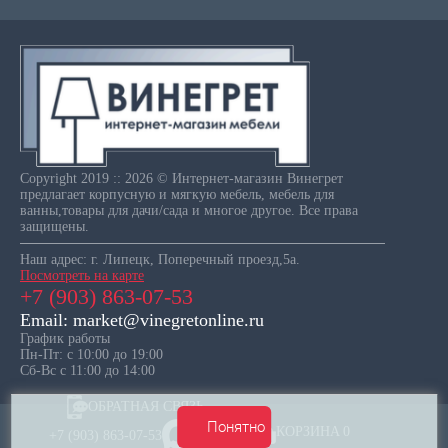
Copyright 2019 :: 2026 © Интернет-магазин Винегрет
предлагает корпусную и мягкую мебель, мебель для
ванны,товары для дачи/сада и многое другое. Все права
защищены.
Наш адрес: г. Липецк, Поперечный проезд,5а.
Посмотреть на карте
+7 (903) 863-07-53
Email: market@vinegretonline.ru
График работы
Пн-Пт: с 10:00 до 19:00
Сб-Вс с 11:00 до 14:00
ОБРАТНАЯ СВЯЗЬ
Понятно
КОРЗИНА
0
+7 (903) 863-07-53