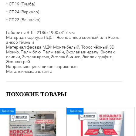
* СТ-19 (Тумба)
* СТ-24 (Зеркало)
* СТ-23 (Вешалка)
Габариты ВШГ:2186х1900х317 мм
Материал корпуса ЛДСП Ясень анкор светлый или Ясень
анкор тёмный
Материал фасада МДФ Монте белый, Торос чёрный,3D
Мокко, Палм блю, Палм вайн,
Эколак миндаль, Эколак
сливки, Эколак крема, Эколак бьянко, Эколак графит,
Эколак грей
Направляющие ящиков шариковые
Металлическая штанга
ПОХОЖИЕ ТОВАРЫ
Новинка
Новинка