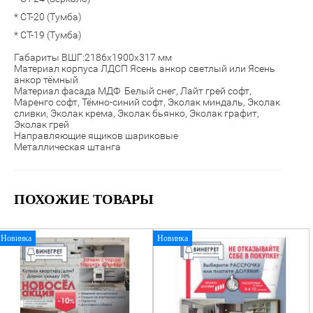
* СТ-20 (Тумба)
* СТ-19 (Тумба)
Габариты ВШГ:2186х1900х317 мм
Материал корпуса ЛДСП Ясень анкор светлый или Ясень
анкор тёмный
Материал фасада МДФ
Белый снег, Лайт грей софт,
Маренго софт, Тёмно-синий софт, Эколак миндаль, Эколак
сливки, Эколак крема, Эколак бьянко, Эколак графит,
Эколак грей
Направляющие ящиков шариковые
Металлическая штанга
ПОХОЖИЕ ТОВАРЫ
Новинка
Новинка