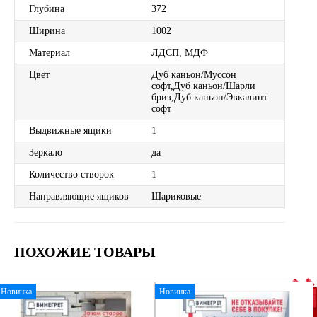
Глубина
372
Ширина
1002
Материал
ЛДСП, МДФ
Цвет
Дуб каньон/Муссон
софт,Дуб каньон/Шарли
бриз,Дуб каньон/Эвкалипт
софт
Выдвижные ящики
1
Зеркало
да
Количество створок
1
Направляющие ящиков
Шариковые
ПОХОЖИЕ ТОВАРЫ
Новинка
Новинка