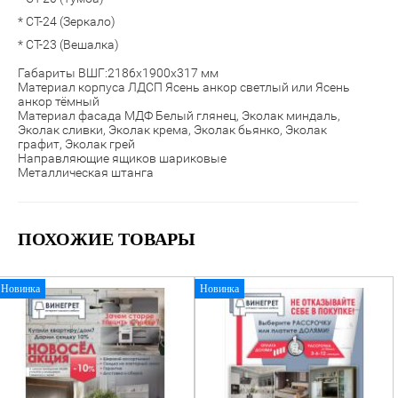
* СТ-24 (Зеркало)
* СТ-23 (Вешалка)
Габариты ВШГ:2186х1900х317 мм
Материал корпуса ЛДСП Ясень анкор светлый или Ясень
анкор тёмный
Материал фасада МДФ Белый глянец,
Эколак миндаль,
Эколак сливки, Эколак крема, Эколак бьянко, Эколак
графит, Эколак грей
Направляющие ящиков шариковые
Металлическая штанга
ПОХОЖИЕ ТОВАРЫ
Новинка
Новинка