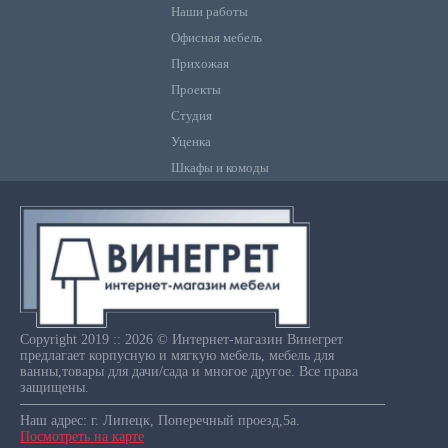
Наши работы
Офисная мебель
Прихожая
Проекты
Студия
Уценка
Шкафы и комоды
Copyright 2019 :: 2026 © Интернет-магазин Винегрет
предлагает корпусную и мягкую мебель, мебель для
ванны,товары для дачи/сада и многое другое. Все права
защищены.
Наш адрес: г. Липецк, Поперечный проезд,5а.
Посмотреть на карте