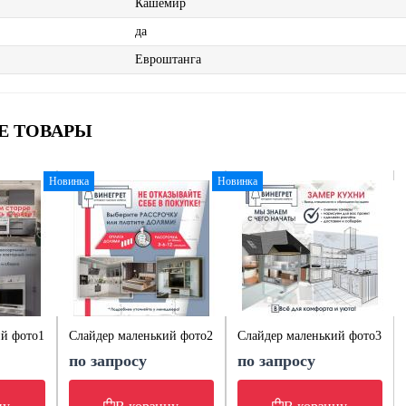
Кашемир
да
Евроштанга
Е ТОВАРЫ
Новинка
Новинка
ий фото1
Слайдер маленький фото2
Слайдер маленький фото3
по запросу
по запросу