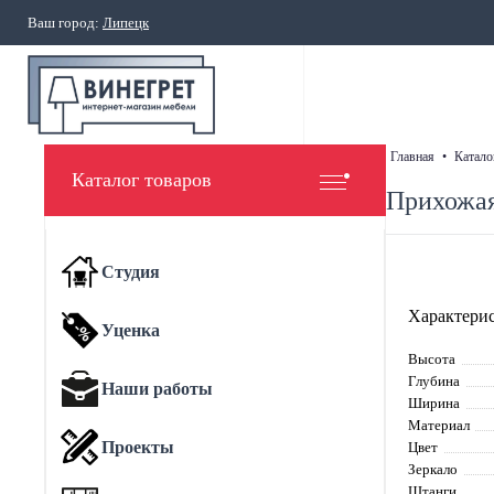
Ваш город:
Липецк
главная
•
катало
Каталог товаров
Прихожая
Студия
Характерис
Уценка
Высота
Глубина
Наши работы
Ширина
Материал
Проекты
Цвет
Зеркало
Штанги