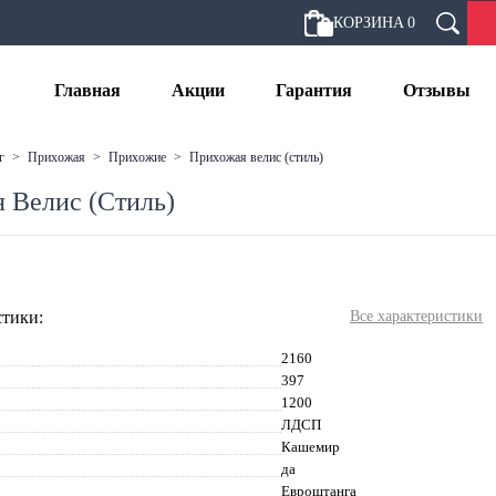
КОРЗИНА
0
Главная
Акции
Гарантия
Отзывы
г
>
прихожая
>
прихожие
>
прихожая велис (стиль)
 Велис (Стиль)
тики:
Все характеристики
2160
397
1200
ЛДСП
Кашемир
да
Евроштанга