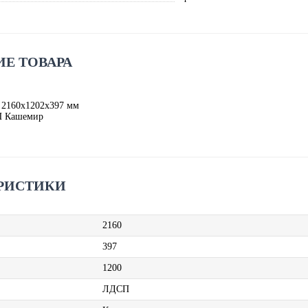
Е ТОВАРА
 2160х1202х397 мм
П Кашемир
РИСТИКИ
2160
397
1200
ЛДСП