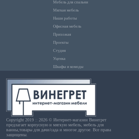
Мебель для спальни
Мягкая мебель
Наши работы
Офисная мебель
Прихожая
Проекты
Студия
Уценка
Шкафы и комоды
Copyright 2019 :: 2026 © Интернет-магазин Винегрет
предлагает корпусную и мягкую мебель, мебель для
ванны,товары для дачи/сада и многое другое. Все права
защищены.