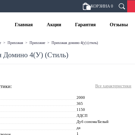
КОРЗИНА
0
Главная
Акции
Гарантия
Отзывы
г
>
прихожая
>
прихожие
>
прихожая домино 4(у) (стиль)
 Домино 4(У) (Стиль)
тики:
Все характеристики
2000
365
1150
ЛДСП
Дуб сонома/Белый
да
1
творок