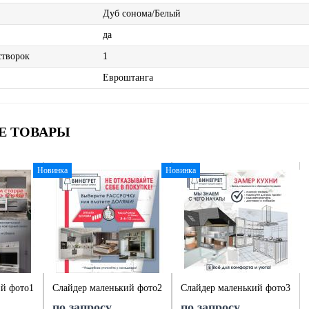
Дуб сонома/Белый
да
створок
1
Евроштанга
Е ТОВАРЫ
Новинка
Новинка
ий фото1
Слайдер маленький фото2
Слайдер маленький фото3
по запросу
по запросу