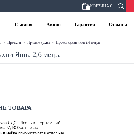
КОРЗИНА
0
Главная
Акции
Гарантия
Отзывы
г
>
проекты
>
прямые кухни
>
проект кухни янна 2,6 метра
ухни Янна 2,6 метра
Е ТОВАРА
пуса ЛДСП Ясень анкор тёмный
да МДФ Орех пегас
 и мойка приобретаются отдельно.