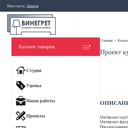
Ваш город:
Липецк
главная
•
катало
Каталог товаров
Проект к
Студия
Уценка
Наши работы
ОПИСАНИ
Проекты
Материал кор
Материал фаса
Посудосушитель