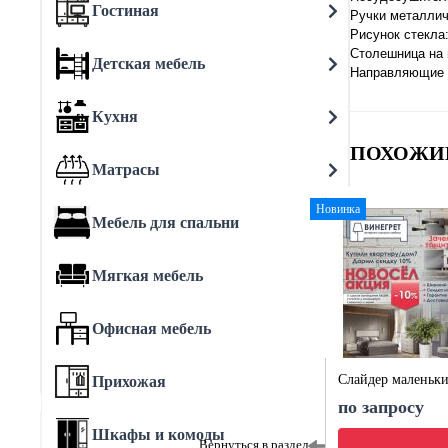
Гостиная
Ручки металлич
Рисунок стекла
Столешница на
Детская мебель
Направляющие 
Кухня
ПОХОЖИ
Матрасы
Новинка
Мебель для спальни
Мягкая мебель
Офисная мебель
Слайдер маленьк
Прихожая
по запросу
Шкафы и комоды
Вернуться в раздел