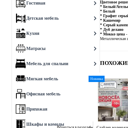
Цветовое реше
Гостиная
* Белый/Ателье
* Белый
* Графит серы
Детская мебель
* Кашемир
* Серый камен
* Дуб делано
Кухня
* Мокко цена -
Металлическая
Матрасы
ПОХОЖИ
Мебель для спальни
Мягкая мебель
Новинка
Офисная мебель
Прихожая
Шкафы и комоды
Вернуться в раздел
Слайдер маленьк