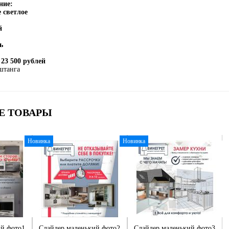
ние:
 светлое
й
ь
 23 500 рублей
 штанга
Е ТОВАРЫ
Новинка
Новинка
ий фото1
Слайдер маленький фото2
Слайдер маленький фото3