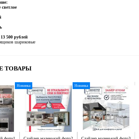
ние:
 светлое
й
ь
 13 500 рублей
ящиков шариковые
Е ТОВАРЫ
Новинка
Новинка
ий фото1
Слайдер маленький фото2
Слайдер маленький фото3