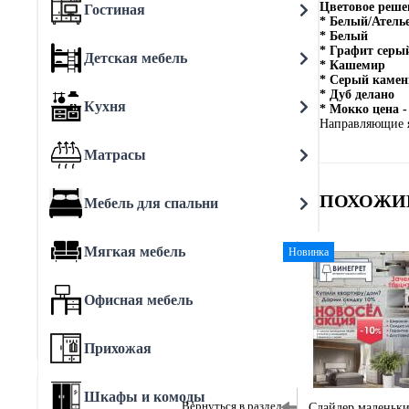
Цветовое реше
Гостиная
* Белый/Ателье
* Белый
* Графит серы
Детская мебель
* Кашемир
* Серый камен
* Дуб делано
Кухня
* Мокко цена -
Направляющие 
Матрасы
ПОХОЖИ
Мебель для спальни
Мягкая мебель
Новинка
Офисная мебель
Прихожая
Шкафы и комоды
Вернуться в раздел
Слайдер маленьк