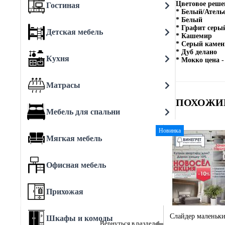
Цветовое реше
Гостиная
* Белый/Ателье
* Белый
* Графит серы
Детская мебель
* Кашемир
* Серый камен
* Дуб делано
Кухня
* Мокко цена -
Матрасы
ПОХОЖИ
Мебель для спальни
Новинка
Мягкая мебель
Офисная мебель
Прихожая
Слайдер маленьк
Шкафы и комоды
Вернуться в раздел