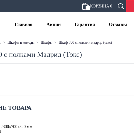
КОРЗИНА
0
Главная
Акции
Гарантия
Отзывы
г
>
шкафы и комоды
>
шкафы
>
шкаф 700 с полками мадрид (тэкс)
 с полками Мадрид (Тэкс)
Е ТОВАРА
 2300х700х520 мм
П