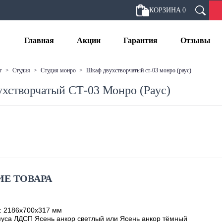
КОРЗИНА
0
Главная
Акции
Гарантия
Отзывы
г
>
студия
>
студия монро
>
шкаф двухстворчатый ст-03 монро (раус)
хстворчатый СТ-03 Монро (Раус)
Е ТОВАРА
: 2186х700х317 мм
уса ЛДСП Ясень анкор светлый или Ясень анкор тёмный