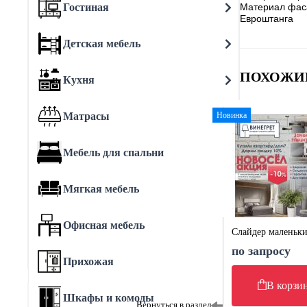
Гостиная
Материал фас
Евроштанга
Детская мебель
ПОХОЖИ
Кухня
Матрасы
Новинка
Мебель для спальни
Мягкая мебель
Офисная мебель
Слайдер маленьк
по запросу
Прихожая
В корзи
Шкафы и комоды
Вернуться в раздел