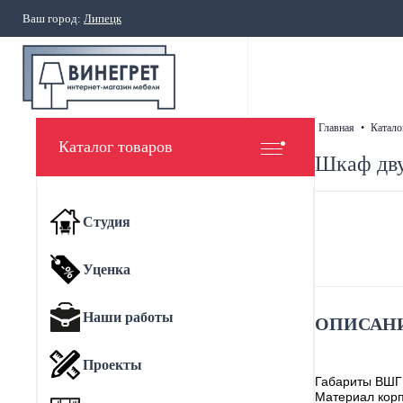
Ваш город:
Липецк
главная
•
катало
Каталог товаров
Шкаф дву
Студия
Уценка
Наши работы
ОПИСАНИ
Проекты
Габариты ВШГ
Материал корп