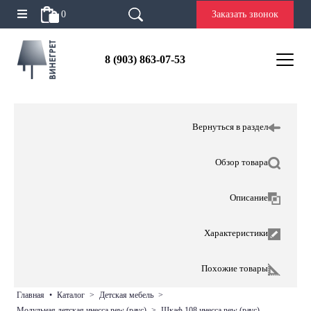
0
Заказать звонок
8 (903) 863-07-53
Вернуться в раздел
Обзор товара
Описание
Характеристики
Похожие товары
главная
•
каталог
>
детская мебель
>
модульная детская инесса new (раус)
>
шкаф 108 инесса new (раус)