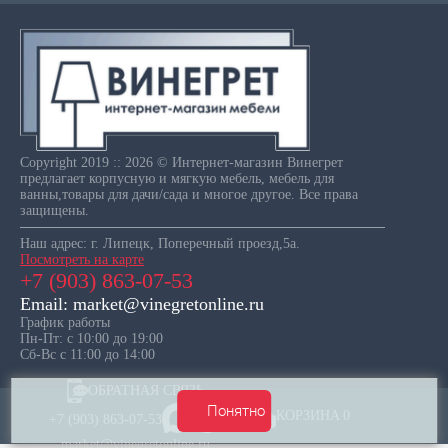
Copyright 2019 :: 2026 © Интернет-магазин Винегрет
предлагает корпусную и мягкую мебель, мебель для
ванны,товары для дачи/сада и многое другое. Все права
защищены.
Наш адрес: г. Липецк, Поперечный проезд,5а.
Посмотреть на карте
+7 (903) 863-07-53
Email: market@vinegretonline.ru
График работы
Пн-Пт: с 10:00 до 19:00
Сб-Вс с 11:00 до 14:00
ОБРАТНАЯ СВЯЗЬ
Понятно
КОРЗИНА
0
+7 (903) 863-07-53
market@vinegretonline.ru