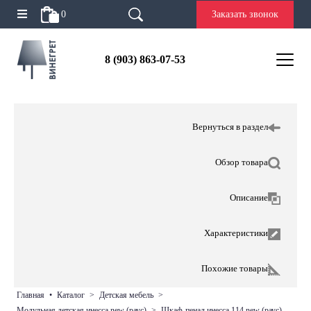
0
Заказать звонок
8 (903) 863-07-53
Вернуться в раздел
Обзор товара
Описание
Характеристики
Похожие товары
главная
•
каталог
>
детская мебель
>
модульная детская инесса new (раус)
>
шкаф-пенал инесса 114 new (раус)