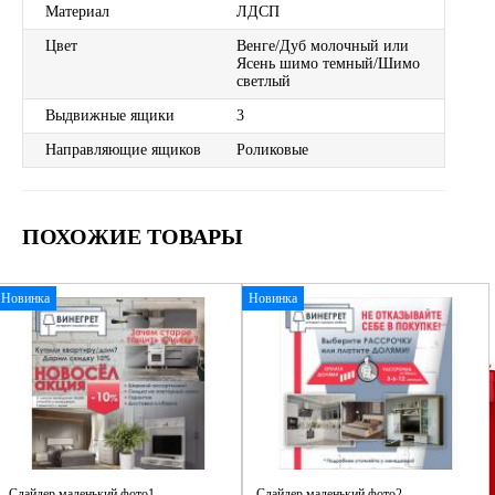
Материал
ЛДСП
Цвет
Венге/Дуб молочный или
Ясень шимо темный/Шимо
светлый
Выдвижные ящики
3
Направляющие ящиков
Роликовые
ПОХОЖИЕ ТОВАРЫ
Новинка
Новинка
Слайдер маленький фото1
Слайдер маленький фото2