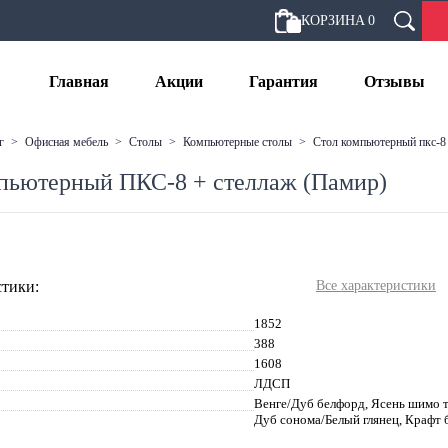
КОРЗИНА
0
Главная
Акции
Гарантия
Отзывы
г
>
офисная мебель
>
столы
>
компьютерные столы
>
стол компьютерный пкс-8
пьютерный ПКС-8 + стеллаж (Памир)
тики:
Все характеристики
1852
388
1608
ЛДСП
Венге/Дуб белфорд, Ясень шимо 
Дуб сонома/Белый глянец, Крафт