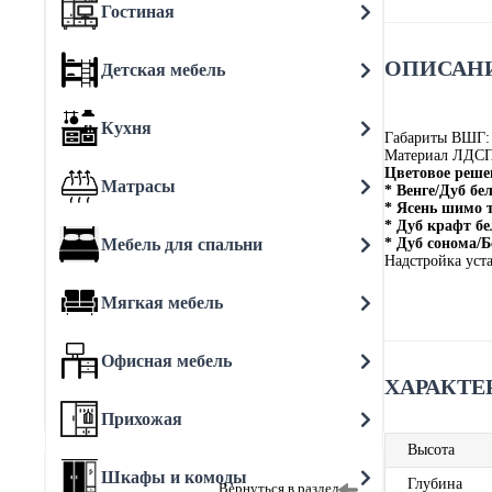
Гостиная
ОПИСАНИ
Детская мебель
Кухня
Габариты ВШГ:
Материал ЛДС
Цветовое реше
Матрасы
* Венге/Дуб бе
* Ясень шимо
* Дуб крафт бе
Мебель для спальни
* Дуб сонома/Б
Надстройка уст
Мягкая мебель
Офисная мебель
ХАРАКТЕ
Прихожая
Высота
Шкафы и комоды
Глубина
Вернуться в раздел