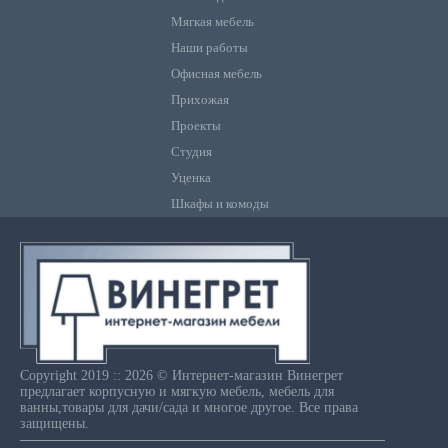
Мягкая мебель
Наши работы
Офисная мебель
Прихожая
Проекты
Студия
Уценка
Шкафы и комоды
Copyright 2019 :: 2026 © Интернет-магазин Винегрет
предлагает корпусную и мягкую мебель, мебель для
ванны,товары для дачи/сада и многое другое. Все права
защищены.