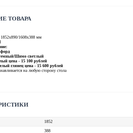
Е ТОВАРА
 1852х890/1608х388 мм
П
ние:
лфорд
 темный/Шимо светлый
лый цена - 15 100 рублей
елый глянец цена - 15 600 рублей
анавливается на любую сторону стола
РИСТИКИ
1852
388