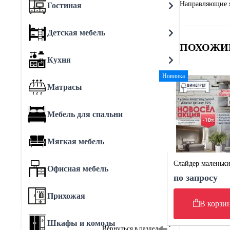
Направляющие 
Гостиная
Детская мебель
ПОХОЖИ
Кухня
Новинка
Матрасы
Мебель для спальни
Мягкая мебель
Слайдер маленьк
Офисная мебель
по запросу
Прихожая
В корзи
Шкафы и комоды
Вернуться в раздел