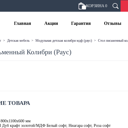
КОРЗИНА
0
Главная
Акции
Гарантия
Отзывы
г
>
детская мебель
>
модульная детская колибри мдф (раус)
>
стол письменный ко
ьменный Колибри (Раус)
Е ТОВАРА
 800х1100х600 мм
Дуб крафт золотой/МДФ Белый софт, Ниагара софт, Роза софт