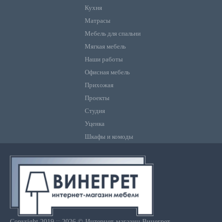
Кухня
Матрасы
Мебель для спальни
Мягкая мебель
Наши работы
Офисная мебель
Прихожая
Проекты
Студия
Уценка
Шкафы и комоды
Copyright 2019 :: 2026 © Интернет-магазин Винегрет