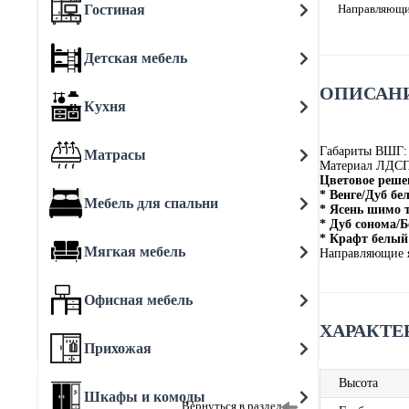
Гостиная
Направляющи
Детская мебель
ОПИСАНИ
Кухня
Габариты ВШГ:
Матрасы
Материал ЛДС
Цветовое реше
* Венге/Дуб бе
Мебель для спальни
* Ясень шимо
* Дуб сонома/Б
* Крафт белый 
Мягкая мебель
Направляющие 
Офисная мебель
ХАРАКТЕ
Прихожая
Высота
Шкафы и комоды
Вернуться в раздел