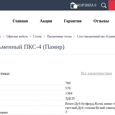
КОРЗИНА
0
Главная
Акции
Гарантия
Отзывы
г
>
офисная мебель
>
столы
>
письменные столы
>
стол письменный пкс-4 (пам
ьменный ПКС-4 (Памир)
тики:
Все характеристики
760
570
1384
ЛДСП
Венге/Дуб белфорд,Ясень шимо
светлый,Дуб сонома/Белый гляне
3
ящики