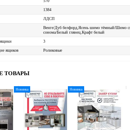
570
1384
ЛДСП
Венге/Дуб белфорд,Ясень шимо тёмный/Шимо с
сонома/Белый глянец,Крафт белый
 ящики
3
ие ящиков
Роликовые
Е ТОВАРЫ
Новинка
Новинка