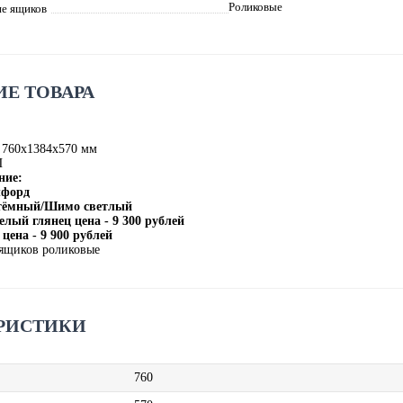
Роликовые
е ящиков
Е ТОВАРА
 760х1384х570 мм
П
ние:
лфорд
 тёмный/Шимо светлый
елый глянец цена - 9 300 рублей
цена - 9 900 рублей
ящиков роликовые
РИСТИКИ
760