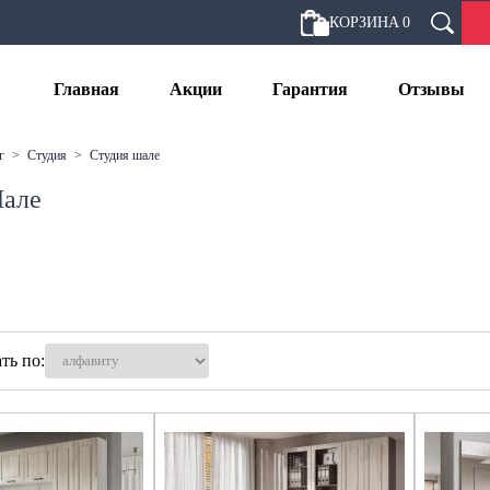
КОРЗИНА
0
Главная
Акции
Гарантия
Отзывы
г
>
студия
>
студия шале
Шале
ть по: