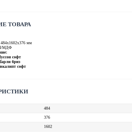
Е ТОВАРА
 484х1602х376 мм
П/МДФ
ние:
Муссон софт
Шарли бриз
Эвкалипт софт
РИСТИКИ
484
376
1602