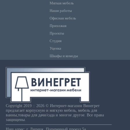
Мягкая мебель
Наши работы
Офисная мебель
Прихожая
Проекты
Студия
Уценка
Шкафы и комоды
Copyright 2019 :: 2026 © Интернет-магазин Винегрет
предлагает корпусную и мягкую мебель, мебель для
ванны,товары для дачи/сада и многое другое. Все права
защищены.
Наш адрес: г. Липецк, Поперечный проезд,5а.