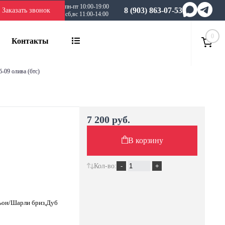
пн-пт 10:00-19:00
8 (903) 863-07-53
Заказать звонок
сб,вс 11:00-14:00
0
Контакты
б-09 олива (бтс)
7 200 руб.
В корзину
Кол-во:
ьон/Шарли бриз,Дуб