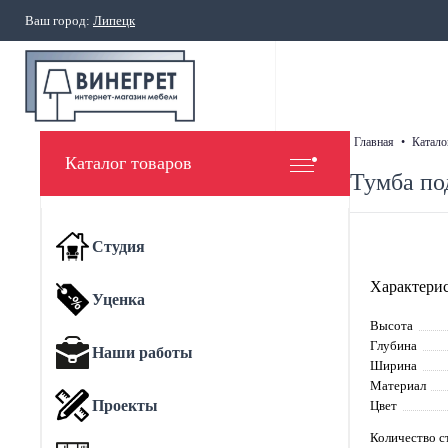
Ваш город:
Липецк
главная
•
катало
Каталог товаров
Тумба по
Студия
Характерис
Уценка
Высота
Глубина
Наши работы
Ширина
Материал
Проекты
Цвет
Количество с