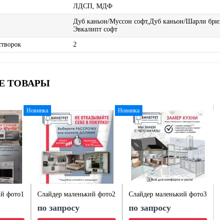
ЛДСП, МДФ
Дуб каньон/Муссон софт,Дуб каньон/Шарли бри
Эвкалипт софт
створок
2
Е ТОВАРЫ
Новинка
Новинка
ий фото1
Слайдер маленький фото2
Слайдер маленький фото3
по запросу
по запросу