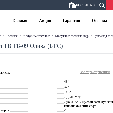
КОРЗИНА
0
Главная
Акции
Гарантия
Отзывы
г
>
гостиная
>
модульные гостиные
>
модульные гостиные мдф
>
тумба под тв т
д ТВ ТБ-09 Олива (БТС)
тики:
Все характеристики
484
376
1602
ЛДСП, МДФ
Дуб каньон/Муссон софт,Дуб кан
каньон/Эвкалипт софт
2
творок