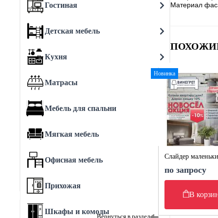
Гостиная
Материал фас
Детская мебель
ПОХОЖИ
Кухня
Новинка
Матрасы
Мебель для спальни
Мягкая мебель
Слайдер маленьк
Офисная мебель
по запросу
Прихожая
В корзи
Шкафы и комоды
Вернуться в раздел