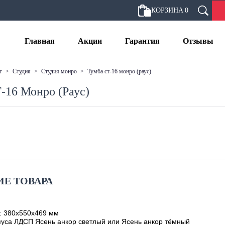
КОРЗИНА
0
Главная
Акции
Гарантия
Отзывы
г
>
студия
>
студия монро
>
тумба ст-16 монро (раус)
-16 Монро (Раус)
Е ТОВАРА
: 380х550х469 мм
уса ЛДСП Ясень анкор светлый или Ясень анкор тёмный