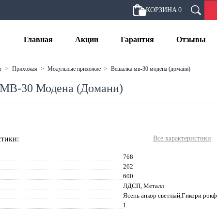
КОРЗИНА
0
Главная
Акции
Гарантия
Отзывы
г
>
прихожая
>
модульные прихожие
>
вешалка мв-30 модена (домани)
МВ-30 Модена (Домани)
тики:
Все характеристики
768
262
600
ЛДСП, Металл
Ясень анкор светлый,Гикори рок
1