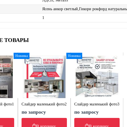
ЛДСП, Металл
Ясень анкор светлый,Гикори рокфорд натуральн
1
Е ТОВАРЫ
Новинка
Новинка
ий фото1
Слайдер маленький фото2
Слайдер маленький фото3
по запросу
по запросу
ну
В корзину
В корзину