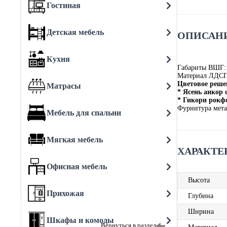
Гостиная
Детская мебель
ОПИСАНИ
Кухня
Габариты ВШГ:
Материал ЛДС
Цветовое реше
Матрасы
* Ясень анкор 
* Гикори рокф
Фурнитура мета
Мебель для спальни
Мягкая мебель
ХАРАКТЕ
Офисная мебель
Высота
Прихожая
Глубина
Ширина
Шкафы и комоды
Вернуться в раздел