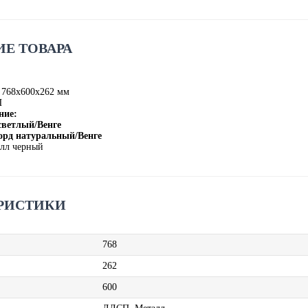
Е ТОВАРА
 768х600х262 мм
П
ние:
светлый/Венге
орд натуральный/Венге
лл черный
РИСТИКИ
768
262
600