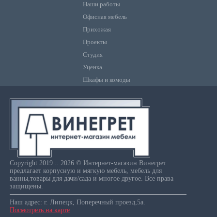
Наши работы
Офисная мебель
Прихожая
Проекты
Студия
Уценка
Шкафы и комоды
Copyright 2019 :: 2026 © Интернет-магазин Винегрет
предлагает корпусную и мягкую мебель, мебель для
ванны,товары для дачи/сада и многое другое. Все права
защищены.
Наш адрес: г. Липецк, Поперечный проезд,5а.
Посмотреть на карте