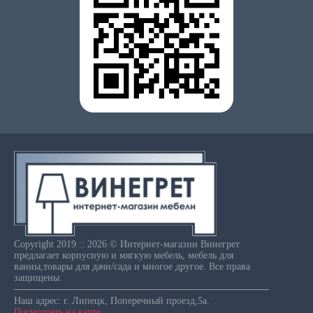
Copyright 2019 :: 2026 © Интернет-магазин Винегрет
предлагает корпусную и мягкую мебель, мебель для
ванны,товары для дачи/сада и многое другое. Все права
защищены.
Наш адрес: г. Липецк, Поперечный проезд,5а.
Посмотреть на карте