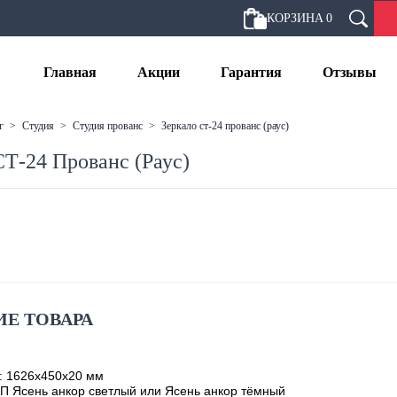
КОРЗИНА
0
Главная
Акции
Гарантия
Отзывы
г
>
студия
>
студия прованс
>
зеркало ст-24 прованс (раус)
СТ-24 Прованс (Раус)
Е ТОВАРА
: 1626х450х20 мм
П Ясень анкор светлый или Ясень анкор тёмный