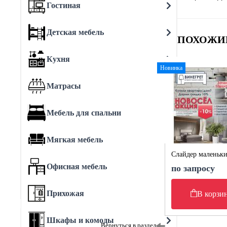
Гостиная
Детская мебель
ПОХОЖИ
Кухня
Новинка
Матрасы
Мебель для спальни
Мягкая мебель
Слайдер маленьк
Офисная мебель
по запросу
Прихожая
В корзи
Шкафы и комоды
Вернуться в раздел