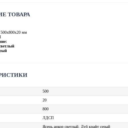
Е ТОВАРА
 500х800х20 мм
П
ние:
 светлый
ерый
РИСТИКИ
500
20
800
ЛДСП
Ясень анкор светлый, Дуб крафт серый