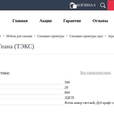
КОРЗИНА
0
Главная
Акции
Гарантия
Отзывы
г
>
мебель для спальни
>
спальные гарнитуры
>
спальные гарнитуры лдсп
>
зер
Теана (ТЭКС)
тики:
Все характеристики
500
20
800
ЛДСП
Ясень анкор светлый, Дуб крафт