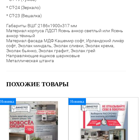
* СТ-24 (Зеркало)
* СТ-23 (Вешалка)
Габариты ВШГ:2186х1900х317 мм
Материал корпуса ЛДСП Ясень анкор светлый или Ясень
анкор тёмный
Материал фасада МДФ Кашемир софт, Ирландский ликёр
софт,
Эколак миндаль, Эколак сливки, Эколак крема,
Эколак бьянко, Эколак графит, Эколак грей
Направляющие ящиков шариковые
Металлическая штанга
ПОХОЖИЕ ТОВАРЫ
Новинка
Новинка